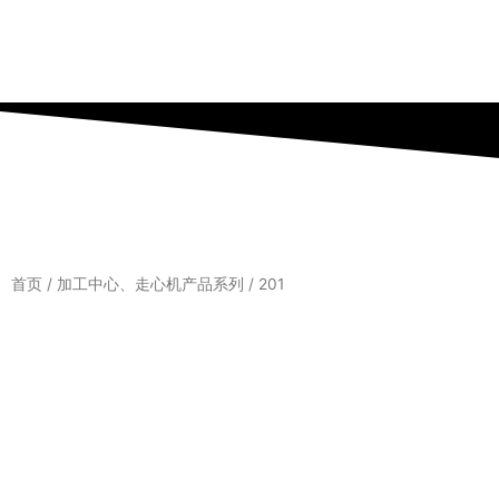
跳
至
内
容
首页
/
加工中心、走心机产品系列
/ 201