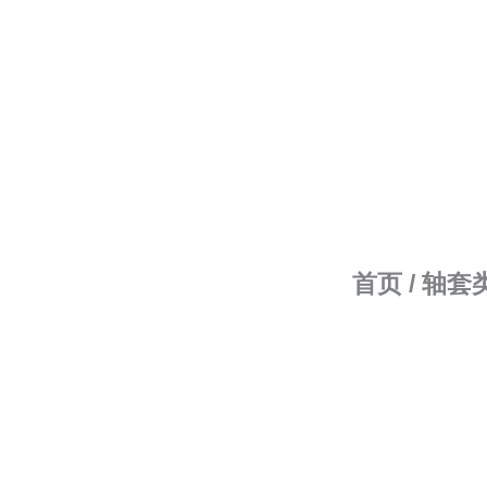
跳
至
内
容
首页
/
轴套