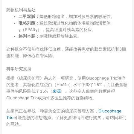
药物机制与益处
二甲双胍：
降低肝糖输出，增加对胰岛素的敏感性。
吡格列酮：
通过激活过氧化物酶体增殖物激活受体
γ（PPARγ），提高细胞对胰岛素的反应。
格列本脲：
刺激胰腺释放胰岛素。
这种组合不仅能有效降低血糖，还能改善患者的胰岛素抵抗和β细
胞功能，降低心血管风险。
科学研究支持
根据《糖尿病护理》杂志的一项研究，使用Glucophage Trio治疗
的患者，其糖化血红蛋白（HbA1c）水平下降了1.5%，而且低血糖
事件的风险降低了35%（
来源
）。这些令人鼓舞的数据使得
Glucophage Trio成为许多医生推荐的首选药物。
如果您正在寻找一种更为全面的糖尿病管理方案，
Glucophage
Trio
可能是您的理想选择。了解更多详情并进行购买，请访问我们
的网站。