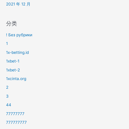
2021 年 12 月
分类
! Без рубрики
1
1x-betting.id
1xbet-1
1xbet-2
1xcinta.org
2
3
44
77777777
777777777