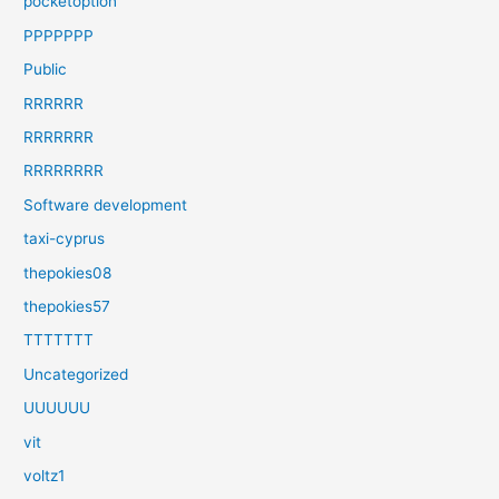
pocketoption
PPPPPPP
Public
RRRRRR
RRRRRRR
RRRRRRRR
Software development
taxi-cyprus
thepokies08
thepokies57
TTTTTTT
Uncategorized
UUUUUU
vit
voltz1