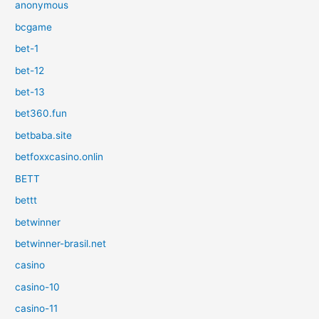
anonymous
bcgame
bet-1
bet-12
bet-13
bet360.fun
betbaba.site
betfoxxcasino.onlin
BETT
bettt
betwinner
betwinner-brasil.net
casino
casino-10
casino-11