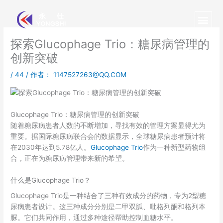
跳
至
内
容
探索Glucophage Trio：糖尿病管理的
创新突破
/
44
/ 作者：
1147527263@QQ.COM
Glucophage Trio：糖尿病管理的创新突破
随着糖尿病患者人数的不断增加，寻找有效的管理方案显得尤为
重要。据国际糖尿病联合会的数据显示，全球糖尿病患者预计将
在2030年达到5.78亿人。
Glucophage Trio
作为一种新型药物组
合，正在为糖尿病管理带来新的希望。
什么是Glucophage Trio？
Glucophage Trio是一种结合了三种有效成分的药物，专为2型糖
尿病患者设计。这三种成分分别是二甲双胍、吡格列酮和格列本
脲。它们共同作用，通过多种途径帮助控制血糖水平。