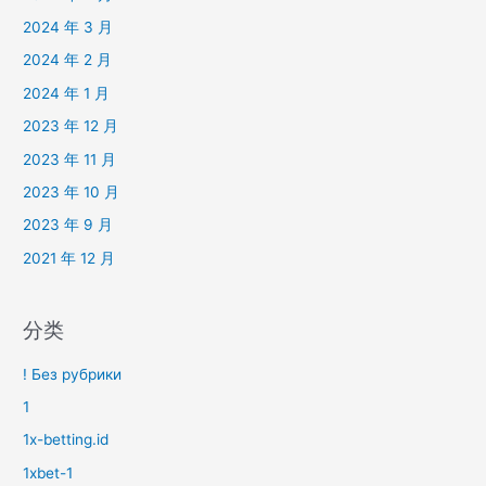
2024 年 3 月
2024 年 2 月
2024 年 1 月
2023 年 12 月
2023 年 11 月
2023 年 10 月
2023 年 9 月
2021 年 12 月
分类
! Без рубрики
1
1x-betting.id
1xbet-1