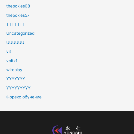
thepokies08
thepokies57
TTTTTTT
Uncategorized
UUUUUU
vit
voltz1
wireplay
YYYYYYY
YYYYYYYYY
Форекс обучение