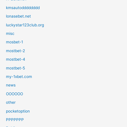
kmsautodddddddd
lonasebet.net
luckystar123club.org
misc
mosbet-1
mostbet-2
mostbet-4
mostbet-5
my-1xbet.com
news
OOOOOO
other
pocketoption
PPPPPPP