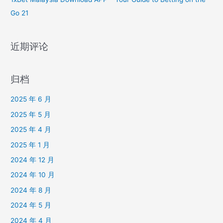
Go 21
近期评论
归档
2025 年 6 月
2025 年 5 月
2025 年 4 月
2025 年 1 月
2024 年 12 月
2024 年 10 月
2024 年 8 月
2024 年 5 月
2024 年 4 月