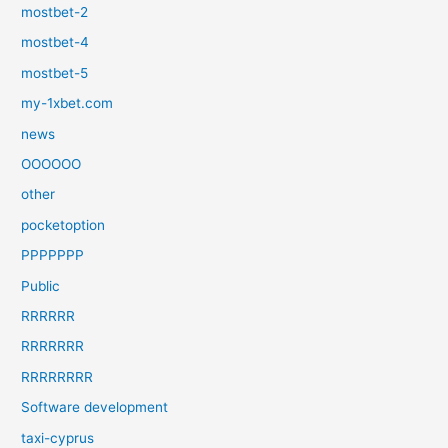
mostbet-2
mostbet-4
mostbet-5
my-1xbet.com
news
OOOOOO
other
pocketoption
PPPPPPP
Public
RRRRRR
RRRRRRR
RRRRRRRR
Software development
taxi-cyprus