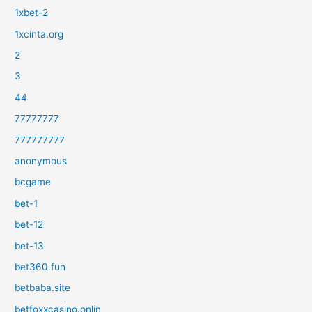
1xbet-2
1xcinta.org
2
3
44
77777777
777777777
anonymous
bcgame
bet-1
bet-12
bet-13
bet360.fun
betbaba.site
betfoxxcasino.onlin