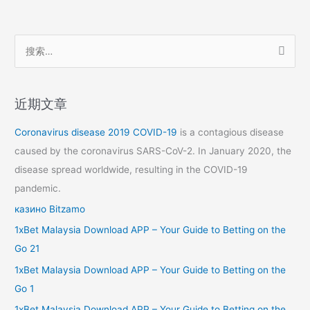
搜
索
：
近期文章
Coronavirus disease 2019
COVID-19
is a contagious disease
caused by the coronavirus SARS-CoV-2. In January 2020, the
disease spread worldwide, resulting in the COVID-19
pandemic.
казино Bitzamo
1xBet Malaysia Download APP – Your Guide to Betting on the
Go 21
1xBet Malaysia Download APP – Your Guide to Betting on the
Go 1
1xBet Malaysia Download APP – Your Guide to Betting on the