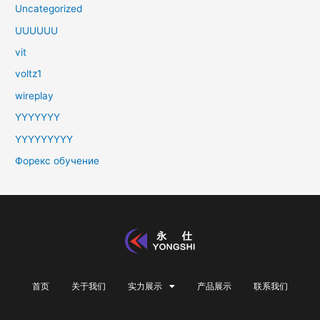
Uncategorized
UUUUUU
vit
voltz1
wireplay
YYYYYYY
YYYYYYYYY
Форекс обучение
首页
关于我们
实力展示
产品展示
联系我们