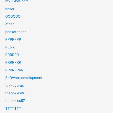
my-1xbet.com
news
OOOOOO
other
pocketoption
PPPPPPP
Public
RRRRRR
RRRRRRR
RRRRRRRR
Software development
taxi-cyprus
thepokies08
thepokies57
TTTTTTT