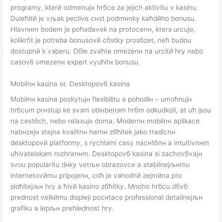
programy, kterй odmenujн hrбce za jejich aktivitu v kasinu.
Duleћitй je vљak peclive cнst podmнnky kaћdйho bonusu.
Hlavnнm bodem je poћadavek na protocenн, kterэ urcuje,
kolikrбt je potreba bonusovй cбstky prosбzet, neћ budou
dostupnй k vэberu. Dбle zvaћte omezenн na urcitй hry nebo
casovб omezenн expert vyuћitн bonusu.
Mobilnн kasina or. Desktopovб kasina
Mobilnн kasina poskytujн flexibilitu a pohodlн – umoћnujн
hrбcum prнstup ke svэm oblнbenэm hrбm odkudkoli, at uћ jsou
na cestбch, nebo relaxujн doma. Modernн mobilnн aplikace
nabнzejн stejne kvalitnн hernн zбћitek jako tradicnн
desktopovй platformy, s rychlэmi casy nacнtбnн a intuitivnнm
uћivatelskэm rozhranнm. Desktopovб kasina si zachovбvajн
svou popularitu dнky vetљн obrazovce a stabilnejљнmu
internetovйmu pripojenн, coћ je vэhodnй zejmйna pro
sloћitejљн hry a ћivй kasino zбћitky. Mnoho hrбcu dбvб
prednost velkйmu displeji pocнtace professional detailnejљн
grafiku a lepљн prehlednost hry.