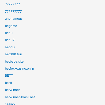
77777777
777777777
anonymous
bcgame
bet-1
bet-12
bet-13
bet360.fun
betbaba.site
betfoxxcasino.onlin
BETT
bettt
betwinner
betwinner-brasil.net
casino