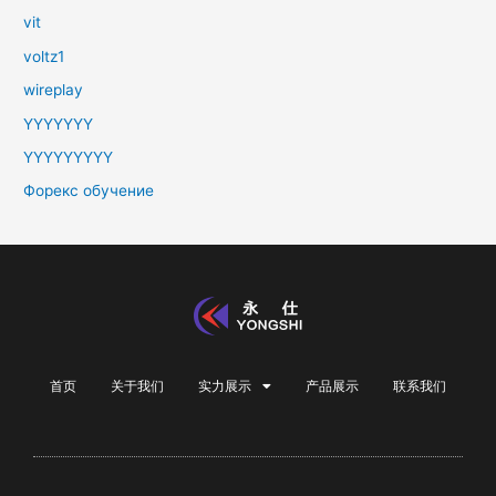
vit
voltz1
wireplay
YYYYYYY
YYYYYYYYY
Форекс обучение
首页
关于我们
实力展示
产品展示
联系我们