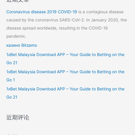
Coronavirus disease 2019
COVID-19
is a contagious disease
caused by the coronavirus SARS-CoV-2. In January 2020, the
disease spread worldwide, resulting in the COVID-19
pandemic.
казино Bitzamo
1xBet Malaysia Download APP – Your Guide to Betting on the
Go 21
1xBet Malaysia Download APP – Your Guide to Betting on the
Go 1
1xBet Malaysia Download APP – Your Guide to Betting on the
Go 21
近期评论