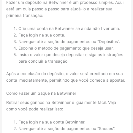
Fazer um depósito na Betwinner é um processo simples. Aqui
está um guia passo a passo para ajudá-lo a realizar sua
primeira transação:
Crie uma conta na Betwinner se ainda não tiver uma.
Faça login na sua conta.
Navegue até a seção de pagamentos ou “Depósitos”.
Escolha o método de pagamento que deseja usar.
Insira o valor que deseja depositar e siga as instruções
para concluir a transação.
Após a conclusão do depósito, o valor será creditado em sua
conta imediatamente, permitindo que você comece a apostar.
Como Fazer um Saque na Betwinner
Retirar seus ganhos na Betwinner é igualmente fácil. Veja
como você pode realizar isso:
Faça login na sua conta Betwinner.
Navegue até a seção de pagamentos ou “Saques”.