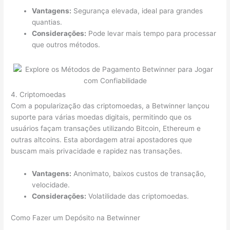
Vantagens:
Segurança elevada, ideal para grandes
quantias.
Considerações:
Pode levar mais tempo para processar
que outros métodos.
4. Criptomoedas
Com a popularização das criptomoedas, a Betwinner lançou
suporte para várias moedas digitais, permitindo que os
usuários façam transações utilizando Bitcoin, Ethereum e
outras altcoins. Esta abordagem atrai apostadores que
buscam mais privacidade e rapidez nas transações.
Vantagens:
Anonimato, baixos custos de transação,
velocidade.
Considerações:
Volatilidade das criptomoedas.
Como Fazer um Depósito na Betwinner