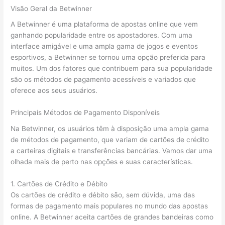
Visão Geral da Betwinner
A Betwinner é uma plataforma de apostas online que vem
ganhando popularidade entre os apostadores. Com uma
interface amigável e uma ampla gama de jogos e eventos
esportivos, a Betwinner se tornou uma opção preferida para
muitos. Um dos fatores que contribuem para sua popularidade
são os métodos de pagamento acessíveis e variados que
oferece aos seus usuários.
Principais Métodos de Pagamento Disponíveis
Na Betwinner, os usuários têm à disposição uma ampla gama
de métodos de pagamento, que variam de cartões de crédito
a carteiras digitais e transferências bancárias. Vamos dar uma
olhada mais de perto nas opções e suas características.
1. Cartões de Crédito e Débito
Os cartões de crédito e débito são, sem dúvida, uma das
formas de pagamento mais populares no mundo das apostas
online. A Betwinner aceita cartões de grandes bandeiras como