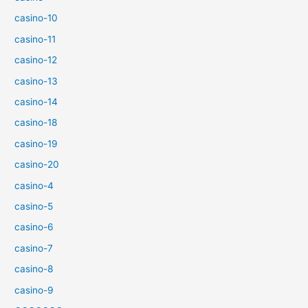
casino-10
casino-11
casino-12
casino-13
casino-14
casino-18
casino-19
casino-20
casino-4
casino-5
casino-6
casino-7
casino-8
casino-9