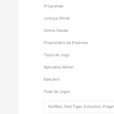
Programas
Licença Oficial
Online Desde
Proprietário da Empresa
Tipos de Jogo
Aplicativo Móvel
Bancário
Total de Jogos
iSoftBet, Red Tiger, Evolution, Prag