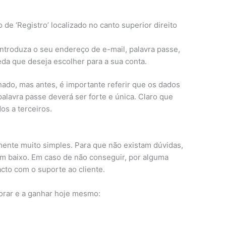
de ‘Registro’ localizado no canto superior direito
 introduza o seu endereço de e-mail, palavra passe,
da que deseja escolher para a sua conta.
ado, mas antes, é importante referir que os dados
palavra passe deverá ser forte e única. Claro que
os a terceiros.
mente muito simples. Para que não existam dúvidas,
m baixo. Em caso de não conseguir, por alguma
acto com o suporte ao cliente.
orar e a ganhar hoje mesmo: