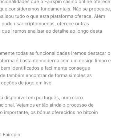
uncionalidades que o Fairspin casino online oferece
os que consideramos fundamentais. Não se preocupe,
nalisou tudo o que esta plataforma oferece. Além
e pode usar criptomoedas, oferece outras
 que iremos analisar ao detalhe ao longo desta
damente todas as funcionalidades iremos destacar o
lataforma é bastante moderna com um design limpo e
 bem identificados e facilmente consegue
ode também encontrar de forma simples as
opções de jogo em live.
tá disponível em português, num claro
nacional. Vejamos então ainda o processo de
to importante, os bónus oferecidos no bitcoin
 Fairspin