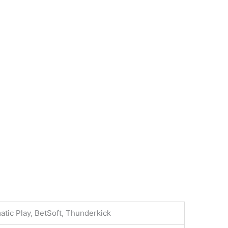
matic Play, BetSoft, Thunderkick