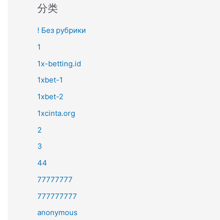
分类
! Без рубрики
1
1x-betting.id
1xbet-1
1xbet-2
1xcinta.org
2
3
44
77777777
777777777
anonymous