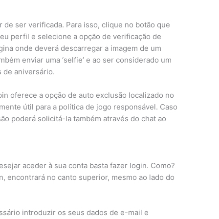
 de ser verificada. Para isso, clique no botão que
eu perfil e selecione a opção de verificação de
página onde deverá descarregar a imagem de um
mbém enviar uma ‘selfie’ e ao ser considerado um
 de aniversário.
pin oferece a opção de auto exclusão localizado no
mente útil para a política de jogo responsável. Caso
são poderá solicitá-la também através do chat ao
esejar aceder à sua conta basta fazer login. Como?
in, encontrará no canto superior, mesmo ao lado do
ssário introduzir os seus dados de e-mail e