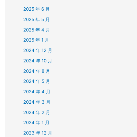
2025 年 6 月
2025 年 5 月
2025 年 4 月
2025 年 1 月
2024 年 12 月
2024 年 10 月
2024 年 8 月
2024 年 5 月
2024 年 4 月
2024 年 3 月
2024 年 2 月
2024 年 1 月
2023 年 12 月