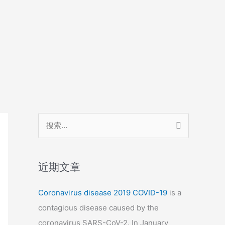
搜
索
：
近期文章
Coronavirus disease 2019
COVID-19
is a
contagious disease caused by the
coronavirus SARS-CoV-2. In January