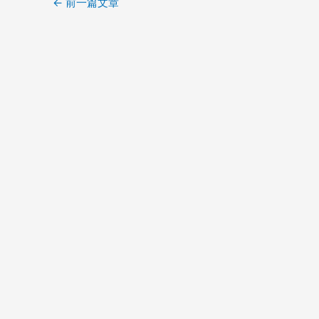
←
前一篇文章