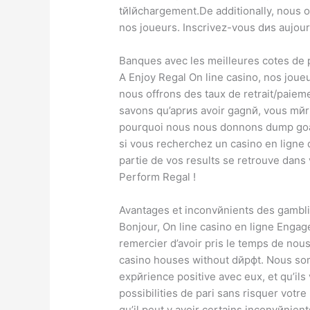
tйlйchargement.De additionally, nous 
nos joueurs. Inscrivez-vous dиs aujour
Banques avec les meilleures cotes de 
А Enjoy Regal On line casino, nos joue
nous offrons des taux de retrait/paiem
savons qu’aprиs avoir gagnй, vous mйrit
pourquoi nous nous donnons dump goal d
si vous recherchez un casino en ligne 
partie de vos results se retrouve dans
Perform Regal !
Avantages et inconvйnients des gambl
Bonjour, On line casino en ligne Engag
remercier d’avoir pris le temps de no
casino houses without dйpфt. Nous s
expйrience positive avec eux, et qu’ils
possibilities de pari sans risquer vo
qu’il peut y avoir certains inconvйnien