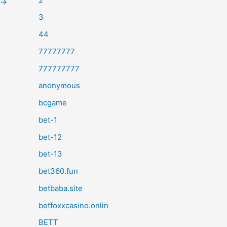
2
→
3
44
77777777
777777777
anonymous
bcgame
bet-1
bet-12
bet-13
bet360.fun
betbaba.site
betfoxxcasino.onlin
BETT