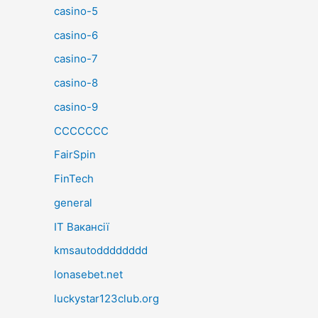
casino-5
casino-6
casino-7
casino-8
casino-9
CCCCCCC
FairSpin
FinTech
general
IT Вакансії
kmsautodddddddd
lonasebet.net
luckystar123club.org