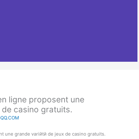
n ligne proposent une
 de casino gratuits.
@QQ.COM
 une grande variйtй de jeux de casino gratuits.