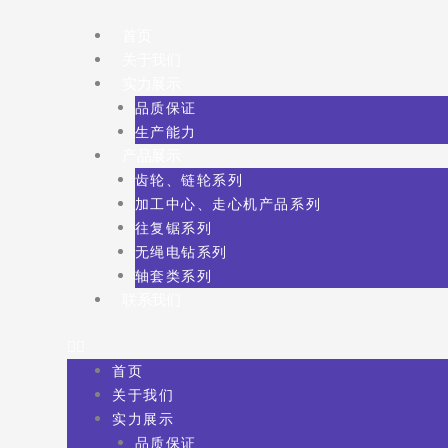
跳
至
首页
内
关于我们
容
实力展示
品质保证
生产能力
产品展示
齿轮、链轮系列
加工中心、走心机产品系列
往复锯系列
无绳电钻系列
轴套类系列
联系我们
首页
关于我们
实力展示
品质保证