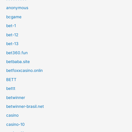
anonymous
bcgame
bet-1
bet-12
bet-13
bet360.fun
betbaba.site
betfoxxcasino.onlin
BETT
bettt
betwinner
betwinner-brasil.net
casino
casino-10