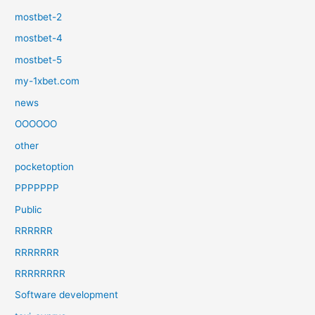
mostbet-2
mostbet-4
mostbet-5
my-1xbet.com
news
OOOOOO
other
pocketoption
PPPPPPP
Public
RRRRRR
RRRRRRR
RRRRRRRR
Software development