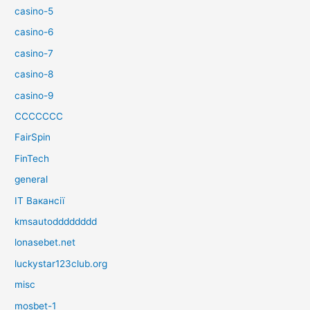
casino-5
casino-6
casino-7
casino-8
casino-9
CCCCCCC
FairSpin
FinTech
general
IT Вакансії
kmsautodddddddd
lonasebet.net
luckystar123club.org
misc
mosbet-1