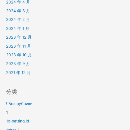
2024 年 4 月
2024 年 3 月
2024 年 2 月
2024 年 1 月
2023 年 12 月
2023 年 11 月
2023 年 10 月
2023 年 9 月
2021 年 12 月
分类
! Без рубрики
1
1x-betting.id
1xbet-1