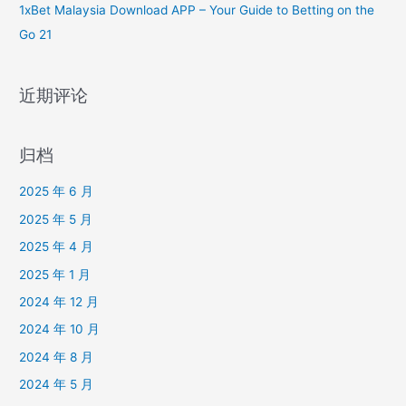
1xBet Malaysia Download APP – Your Guide to Betting on the
Go 21
近期评论
归档
2025 年 6 月
2025 年 5 月
2025 年 4 月
2025 年 1 月
2024 年 12 月
2024 年 10 月
2024 年 8 月
2024 年 5 月