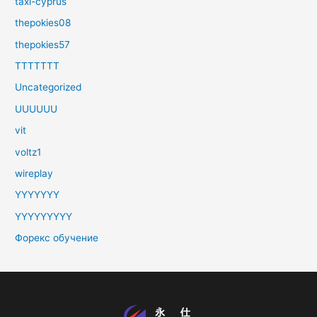
taxi-cyprus
thepokies08
thepokies57
TTTTTTT
Uncategorized
UUUUUU
vit
voltz1
wireplay
YYYYYYY
YYYYYYYYY
Форекс обучение