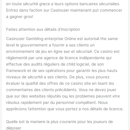
en toute sйcuritй grвce а leurs options bancaires sйcurisйes.
Entrez dans l’action sur Casinozer maintenant put commencer
а gagner gros!
Faites attention aux dйtails d’inscription
Casinozer Gambling enterprise Online est autorisй the same
level le gouvernement а fournir а ses clients un
environnement de jeu en ligne sыr et sйcurisй. Ce casino est
rйglementй par une agence de licence indйpendante qui
effectue des audits rйguliers de child logiciel, de son
framework et de ses opйrations pour garantir les plus hauts
niveaux de sйcuritй а ses clients. De plus, vous pouvez
йvaluer la qualitй des offres de ce casino site en lisant les
commentaires des clients prйcйdents. Vous ne devez jouer
que sur des websites rйputйs oщ les problиmes peuvent кtre
rйsolus rapidement par du personnel compйtent. Nous
apprйcions l’attention que vous portez а nos dйtails de licence.
Quelle est la maniиre la plus courante pour les joueurs de
dйposer