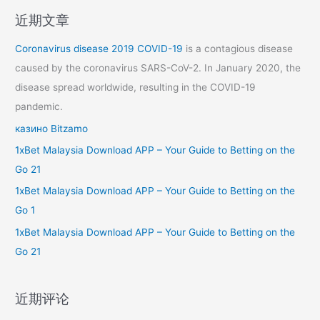
：
近期文章
Coronavirus disease 2019
COVID-19
is a contagious disease
caused by the coronavirus SARS-CoV-2. In January 2020, the
disease spread worldwide, resulting in the COVID-19
pandemic.
казино Bitzamo
1xBet Malaysia Download APP – Your Guide to Betting on the
Go 21
1xBet Malaysia Download APP – Your Guide to Betting on the
Go 1
1xBet Malaysia Download APP – Your Guide to Betting on the
Go 21
近期评论