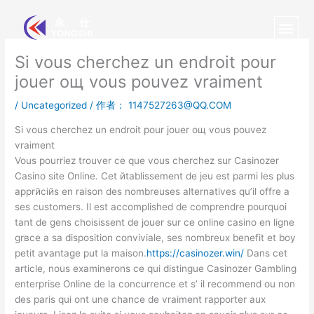
跳
至
内
容
Si vous cherchez un endroit pour
首页
关于我们
实力展示
产品展示
联系我们
jouer oщ vous pouvez vraiment
/
Uncategorized
/ 作者：
1147527263@QQ.COM
Si vous cherchez un endroit pour jouer oщ vous pouvez
vraiment
Vous pourriez trouver ce que vous cherchez sur Casinozer
Casino site Online. Cet йtablissement de jeu est parmi les plus
apprйciйs en raison des nombreuses alternatives qu’il offre а
ses customers. Il est accomplished de comprendre pourquoi
tant de gens choisissent de jouer sur ce online casino en ligne
grвce а sa disposition conviviale, ses nombreux benefit et boy
petit avantage put la maison.
https://casinozer.win/
Dans cet
article, nous examinerons ce qui distingue Casinozer Gambling
enterprise Online de la concurrence et s’ il recommend ou non
des paris qui ont une chance de vraiment rapporter aux