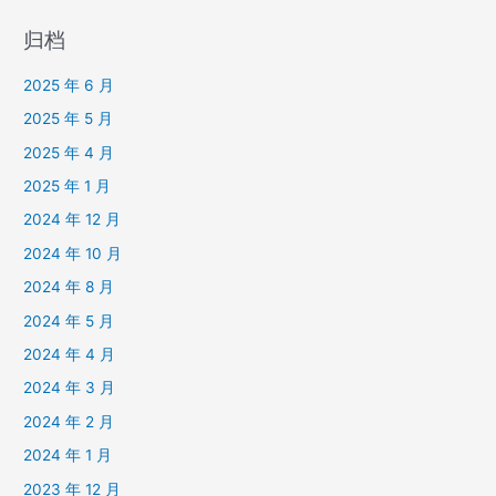
归档
2025 年 6 月
2025 年 5 月
2025 年 4 月
2025 年 1 月
2024 年 12 月
2024 年 10 月
2024 年 8 月
2024 年 5 月
2024 年 4 月
2024 年 3 月
2024 年 2 月
2024 年 1 月
2023 年 12 月