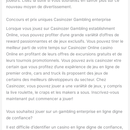
joueurs. Lisez la suite si vous souhaitez en savoir plus sur ce
nouveau moyen de divertissement.
Concours et prix uniques Casinozer Gambling enterprise
Lorsque vous jouez sur Casinozer Gambling establishment
Online, vous pouvez profiter d’une grande variйtй d’offres de
reward passionnantes et de jeux exclusifs. Vous pouvez tirer le
meilleur parti de votre temps sur Casinozer Online casino
Online en profitant de leurs offres de excursions gratuits et de
leurs tournois promotionnels. Vous pouvez avis casinozer кtre
certain que vous profitez d’une expйrience de jeu en ligne de
premier ordre, cars and truck ils proposent des jeux de
certains des meilleurs dйveloppeurs du secteur. Chez
Casinozer, vous pouvez jouer а une variйtй de jeux, y compris
la live roulette, le craps et les makers а sous. Inscrivez-vous
maintenant put commencer а jouer!
Vous souhaitez jouer sur un gambling enterprise en ligne digne
de confiance?
Il est difficile d’identifier un casino en ligne digne de confiance,