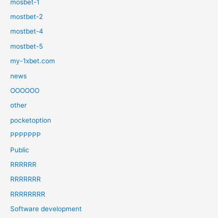
mosbet-1
mostbet-2
mostbet-4
mostbet-5
my-1xbet.com
news
OOOOOO
other
pocketoption
PPPPPPP
Public
RRRRRR
RRRRRRR
RRRRRRRR
Software development