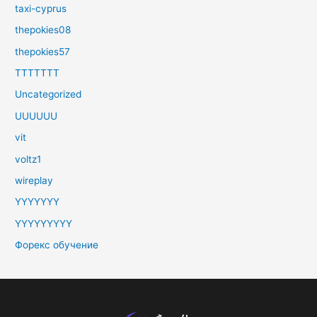
taxi-cyprus
thepokies08
thepokies57
TTTTTTT
Uncategorized
UUUUUU
vit
voltz1
wireplay
YYYYYYY
YYYYYYYYY
Форекс обучение