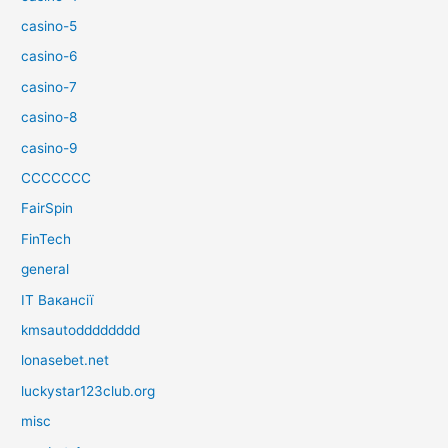
casino-5
casino-6
casino-7
casino-8
casino-9
CCCCCCC
FairSpin
FinTech
general
IT Вакансії
kmsautodddddddd
lonasebet.net
luckystar123club.org
misc