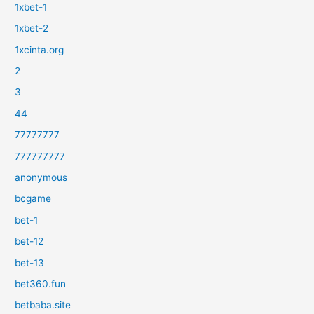
1xbet-1
1xbet-2
1xcinta.org
2
3
44
77777777
777777777
anonymous
bcgame
bet-1
bet-12
bet-13
bet360.fun
betbaba.site