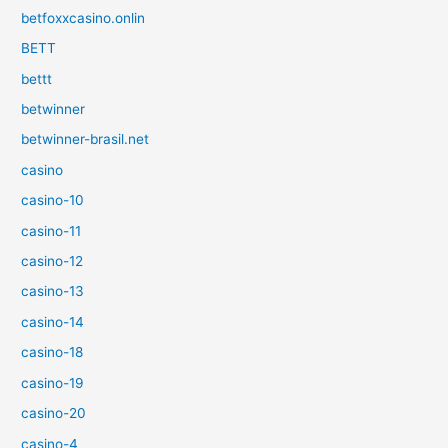
betfoxxcasino.onlin
BETT
bettt
betwinner
betwinner-brasil.net
casino
casino-10
casino-11
casino-12
casino-13
casino-14
casino-18
casino-19
casino-20
casino-4