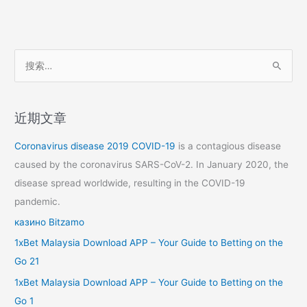
搜
索
：
近期文章
Coronavirus disease 2019
COVID-19
is a contagious disease
caused by the coronavirus SARS-CoV-2. In January 2020, the
disease spread worldwide, resulting in the COVID-19
pandemic.
казино Bitzamo
1xBet Malaysia Download APP – Your Guide to Betting on the
Go 21
1xBet Malaysia Download APP – Your Guide to Betting on the
Go 1