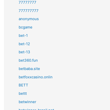
77777777
777777777
anonymous
bcgame
bet-1
bet-12
bet-13
bet360.fun
betbaba.site
betfoxxcasino.onlin
BETT
bettt
betwinner