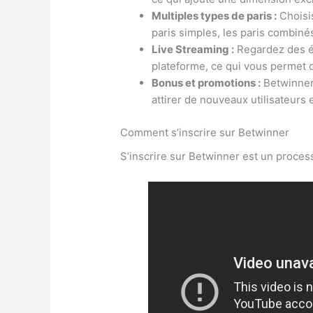
Multiples types de paris :
Choisis
paris simples, les paris combinés
Live Streaming :
Regardez des év
plateforme, ce qui vous permet d
Bonus et promotions :
Betwinner 
attirer de nouveaux utilisateurs 
Comment s’inscrire sur Betwinner
S’inscrire sur Betwinner est un process