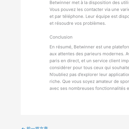
Betwinner met à la disposition des utili
Vous pouvez les contacter via une varié
et par téléphone. Leur équipe est disp
et résoudre vos problèmes.
Conclusion
En résumé, Betwinner est une plateform
aux attentes des parieurs modernes. Av
paris en direct, et un service client i
considérer pour tous ceux qui souhaite
N’oubliez pas d’explorer leur applicat
riche. Que vous soyez amateur de spor
avec ses nombreuses fonctionnalités et
←
前一篇文章