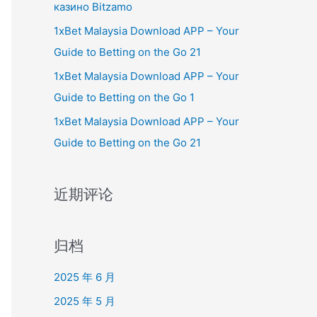
казино Bitzamo
1xBet Malaysia Download APP – Your
Guide to Betting on the Go 21
1xBet Malaysia Download APP – Your
Guide to Betting on the Go 1
1xBet Malaysia Download APP – Your
Guide to Betting on the Go 21
近期评论
归档
2025 年 6 月
2025 年 5 月