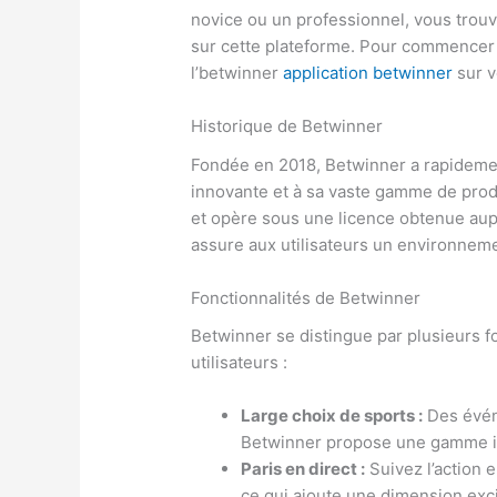
novice ou un professionnel, vous trouv
sur cette plateforme. Pour commencer 
l’betwinner
application betwinner
sur v
Historique de Betwinner
Fondée en 2018, Betwinner a rapideme
innovante et à sa vaste gamme de produ
et opère sous une licence obtenue aupr
assure aux utilisateurs un environneme
Fonctionnalités de Betwinner
Betwinner se distingue par plusieurs f
utilisateurs :
Large choix de sports :
Des événe
Betwinner propose une gamme im
Paris en direct :
Suivez l’action e
ce qui ajoute une dimension exci