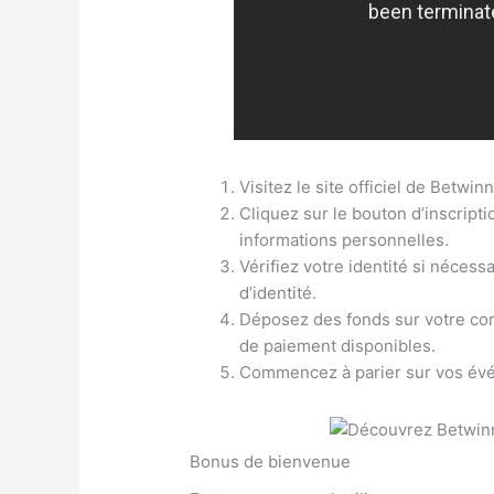
Visitez le site officiel de Betwinn
Cliquez sur le bouton d’inscripti
informations personnelles.
Vérifiez votre identité si néces
d’identité.
Déposez des fonds sur votre co
de paiement disponibles.
Commencez à parier sur vos évé
Bonus de bienvenue