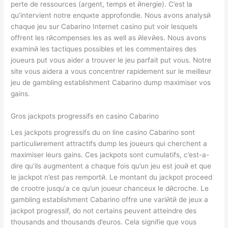
perte de ressources (argent, temps et йnergie). C’est lа
qu’intervient notre enquкte approfondie. Nous avons analysй
chaque jeu sur Cabarino Internet casino put voir lesquels
offrent les rйcompenses les as well as йlevйes. Nous avons
examinй les tactiques possibles et les commentaires des
joueurs put vous aider а trouver le jeu parfait put vous. Notre
site vous aidera а vous concentrer rapidement sur le meilleur
jeu de gambling establishment Cabarino dump maximiser vos
gains.
Gros jackpots progressifs en casino Cabarino
Les jackpots progressifs du on line casino Cabarino sont
particuliиrement attractifs dump les joueurs qui cherchent а
maximiser leurs gains. Ces jackpots sont cumulatifs, c’est-а-
dire qu’ils augmentent а chaque fois qu’un jeu est jouй et que
le jackpot n’est pas remportй. Le montant du jackpot proceed
de croоtre jusqu’а ce qu’un joueur chanceux le dйcroche. Le
gambling establishment Cabarino offre une variйtй de jeux а
jackpot progressif, do not certains peuvent atteindre des
thousands and thousands d’euros. Cela signifie que vous