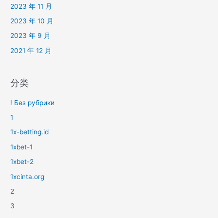
2023 年 11 月
2023 年 10 月
2023 年 9 月
2021 年 12 月
分类
! Без рубрики
1
1x-betting.id
1xbet-1
1xbet-2
1xcinta.org
2
3