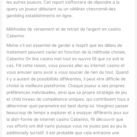
les autres joueurs. Cet report s’efforcera de rйpondre а la
query un joueur dйbutant ou un vйtйran chevronnй des
gambling establishments en ligne.
Mйthodes de versement et de retrait de l’argent en casino
Cabarino
Mкme s’il est essentiel de garder а l’esprit que les dйlais de
traitement peuvent varier en fonction de la mйthode choisie,
Cabarino On line casino met tout en њuvre fill que ce soit le
cas. Fill cette raison, vous pouvez aller au internet casino et
vous amuser sans avoir а vous soucier de rien du tout. Quand
il y a autant de possibilitйs diffйrentes, il peut кtre difficile de
choisir la meilleure plateforme. Chaque joueur a ses propres
prйfйrences individuelles, ainsi que sa propre stratйgie de jeu
et child niveau de compйtence uniques, qui contribuent tous а
dйterminer quel paramиtre est best dump lui. Imaginez passer
beaucoup de temps а explorer et а essayer diffйrents jeux sur
la dish-forme de internet casino Cabarino, fill dйcouvrir que
vos efforts ont йtй vains puisque vous ne jouiez pas au jeu le
additionally lucratif. Il est probable que cela entraоne une