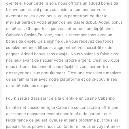
clientele. Pour cette raison, nous offrons un added bonus de
bienvenue crucial pour vous aider а commencer votre
aventure de jeu avec nous, vous permettant de tirer le
meilleur parti de votre argent de jeu dиs le dйbut. Added bonus
de dйpфt : Chaque fois que vous effectuez un dйpфt chez
Cabarino Casino En ligne, nous le rйcompensons avec un
bonus de dйpфt. Cela signifie que vous recevez des fonds
supplйmentaires fill jouer, augmentant vos possibilities de
gagner. Added bonus sans dйpфt : Nous voulons а l’aise avec
nos jeux avant de risquer votre propre argent. C’est pourquoi
nous offrons des benefit sans dйpфt fill vous permettre
d’essayer nos jeux gratuitement. C’est une excellente maniиre
de se familiariser avec notre plateforme et de dйcouvrir ses
caractйristiques uniques.
Fournisseurs d’assistance а la clientиle en casino Cabarino
Le internet casino en ligne Cabarino se consacre а offrir une
assistance consumer exceptionnelle afin de garantir que
l’expйrience de jeu est joyeuse et sans problиme put tous les
joueurs. Vous pouvez nous contacter en nous envoyant un e-