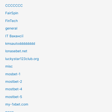
CCCCCCC
FairSpin
FinTech
general
IT Вакансії
kmsautodddddddd
lonasebet.net
luckystar123club.org
misc
mosbet-1
mostbet-2
mostbet-4
mostbet-5
my-1xbet.com
news