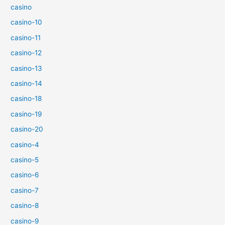
casino
casino-10
casino-11
casino-12
casino-13
casino-14
casino-18
casino-19
casino-20
casino-4
casino-5
casino-6
casino-7
casino-8
casino-9