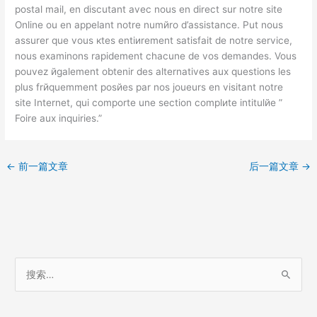
postal mail, en discutant avec nous en direct sur notre site
Online ou en appelant notre numйro d’assistance. Put nous
assurer que vous кtes entiиrement satisfait de notre service,
nous examinons rapidement chacune de vos demandes. Vous
pouvez йgalement obtenir des alternatives aux questions les
plus frйquemment posйes par nos joueurs en visitant notre
site Internet, qui comporte une section complиte intitulйe ”
Foire aux inquiries.”
←
前一篇文章
后一篇文章
→
搜
索
：